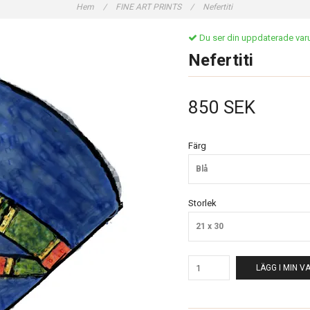
Hem
/
FINE ART PRINTS
/
Nefertiti
Du ser din uppdaterade varuk
Nefertiti
850 SEK
Färg
Blå
Storlek
21 x 30
LÄGG I MIN 