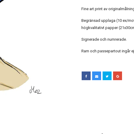
Fine art print av originalmåln
Begränsad upplaga (10 ex/mot
högkvalitativt papper (21x30c
Signerade och numrerade.
Ram och passepartout ingår ej 