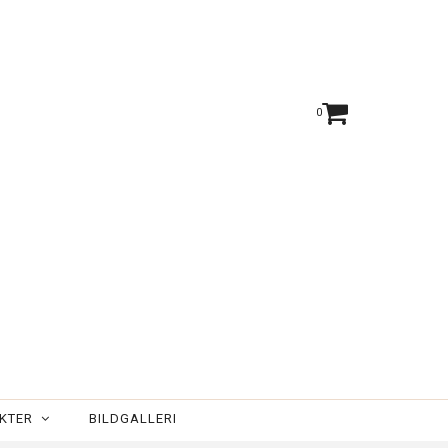
ög eller mycket hög)
Fri frakt vid beställning över 699 SEK
Smidig & säker betalning med Klarna eller Swish
0
UKTER
BILDGALLERI