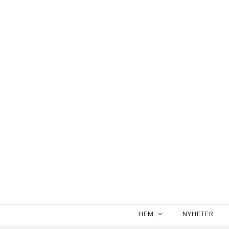
Välkommen till MCZgallery's webbutik
HEM
NYHETER