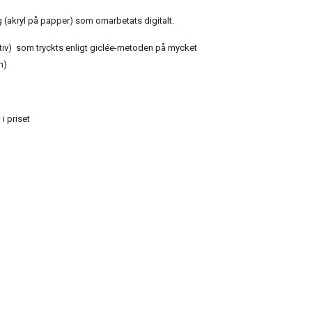
ing (akryl på papper) som omarbetats digitalt.
iv) som tryckts enligt giclée-metoden på mycket
m)
i priset