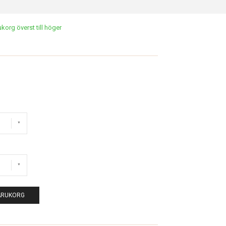
org överst till höger
VARUKORG