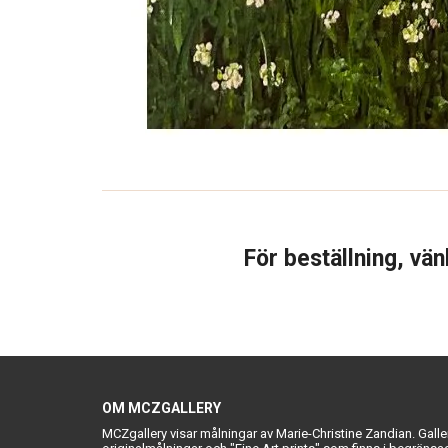
För beställning, vän
OM MCZGALLERY
MCZgallery visar målningar av Marie-Christine Zandian. Galle