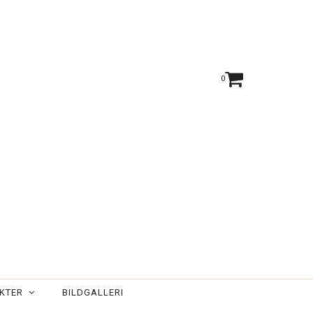
ög eller mycket hög)
Fri frakt vid beställning över 699 SEK
Smidig & säker betalning med Klarna eller Swish
0
UKTER
BILDGALLERI