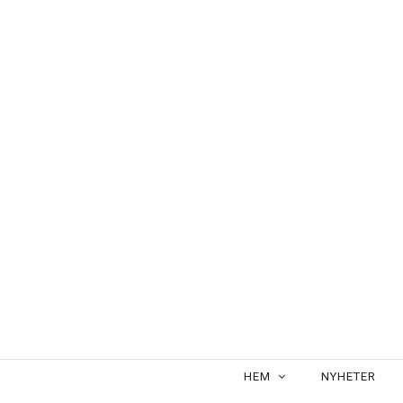
Välkommen till MCZgallery's webbutik
HEM
NYHETER