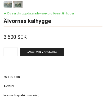
Du ser din uppdaterade varukorg överst till höger
Älvornas kalhygge
3 600 SEK
LÄGG I MIN VARUKORG
40 x 30 com
Akvarell
Inramad (syrafritt material)