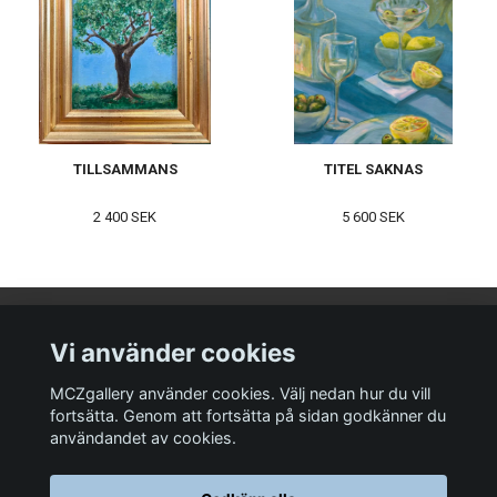
TILLSAMMANS
TITEL SAKNAS
2 400 SEK
5 600 SEK
OM MCZGALLERY
Vi använder cookies
MCZgallery visar målningar av Marie-Christine Zandian. Galleriet
presenterar både originalmålningar och "Fine Art prints" som finns i
MCZgallery använder cookies. Välj nedan hur du vill
begränsad upplaga. Alla tryck är numrerade och signerade. Merparten
fortsätta. Genom att fortsätta på sidan godkänner du
av motiven trycks vid beställning och all produktion sker i Sverige.
användandet av cookies.