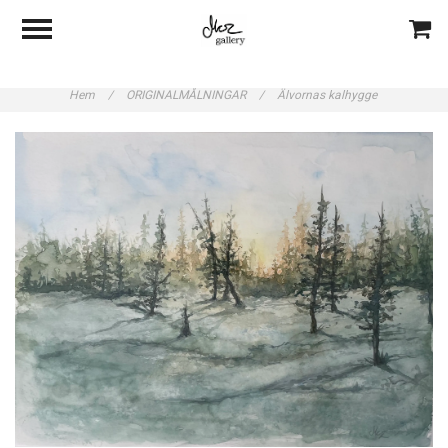
Hem
/
ORIGINALMÅLNINGAR
/
Älvornas kalhygge